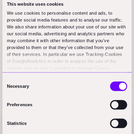
This website uses cookies
möglich werden. Er plädiert für 48-Stunden-
We use cookies to personalise content and ads, to
Baugenehmigungen durch Digitalisierung und KI sowie
provide social media features and to analyse our traffic.
internationale Partnerschaften, etwa mit Indien beim
We also share information about your use of our site with
Netzausbau. Für den deutschen Mittelstand sieht er
our social media, advertising and analytics partners who
enorme Chancen durch neue Finanzierungsmodelle, die
may combine it with other information that you’ve
High-Tech erschwinglicher machen. Sein Credo:
provided to them or that they’ve collected from your use
of their services. In particular we use Tracking-Cookies
Weniger Bürokratie, mehr Mut und Unternehmertum,
of GoogleAnalytics in order to analyze the use of the
um ein neues Wirtschaftswunder einzuleiten.
website and we use Cookiebot to manage Cookie
consents. CookieBot and Google might transfer your IP
Consent
address to servers in the USA.
Necessary
Selection
Related Perspectives
Preferences
Statistics
Flex raises $60M Series B to scale AI-native
finance