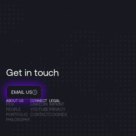
Get in touch
EMAIL US
ABOUT US
CONNECT
LEGAL
POV
LINKEDIN
IMPRINT
PEOPLE
YOUTUBE
PRIVACY
PORTFOLIO
CONTACT
COOKIES
PHILOSOPHY